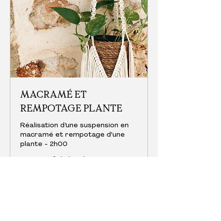
MACRAMÉ ET
REMPOTAGE PLANTE
Réalisation d’une suspension en
macramé et rempotage d'une
plante - 2h00
Descriptif de l'atelier
Chargement des jours...
À
À partir de 30 €
partir
de
30
euros