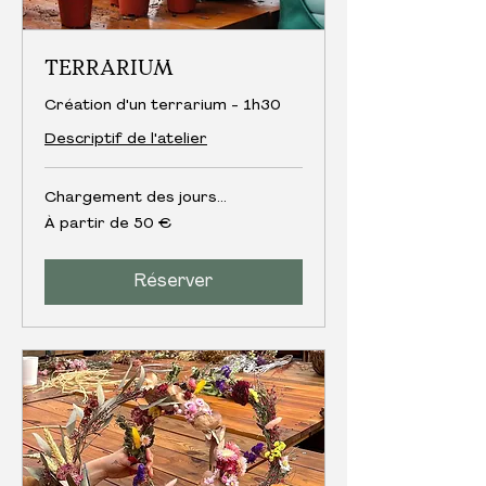
TERRARIUM
Création d'un terrarium - 1h30
Descriptif de l'atelier
Chargement des jours...
À
À partir de 50 €
partir
de
50
euros
Réserver