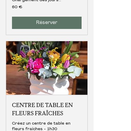
Chargement des jours...
60
60 €
euros
Réserver
CENTRE DE TABLE EN
FLEURS FRAÎCHES
Créez un centre de table en
fleurs fraîches - 1h30