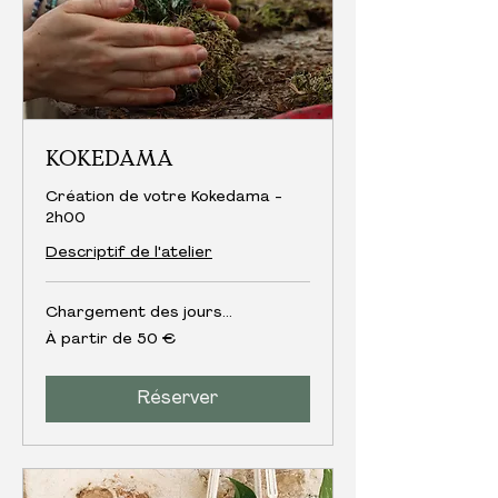
KOKEDAMA
Création de votre Kokedama -
2h00
Descriptif de l'atelier
Chargement des jours...
À
À partir de 50 €
partir
de
50
euros
Réserver