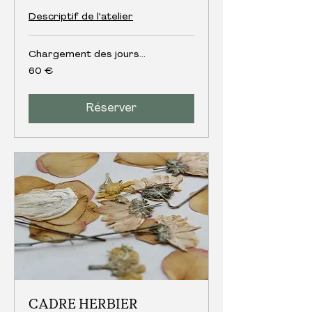
Descriptif de l'atelier
Chargement des jours...
60
60 €
euros
Réserver
CADRE HERBIER