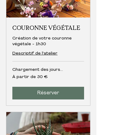
COURONNE VÉGÉTALE
Création de votre couronne
végétale - 1h30
Descriptif de l'atelier
Chargement des jours...
À
À partir de 30 €
partir
de
30
euros
Réserver