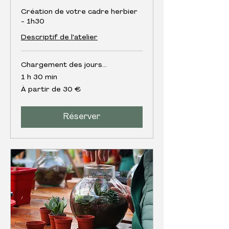
Création de votre cadre herbier
- 1h30
Descriptif de l'atelier
Chargement des jours...
1 h 30 min
À
À partir de 30 €
partir
de
30
euros
Réserver