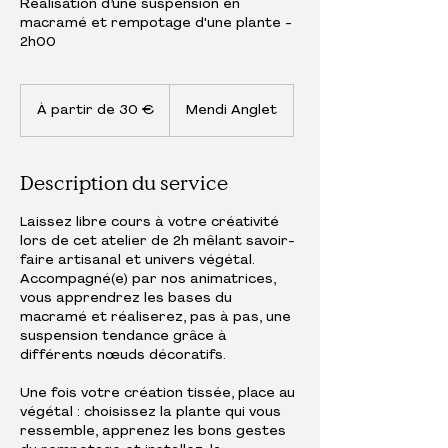
Réalisation d’une suspension en
macramé et rempotage d'une plante -
2h00
À
partir
À partir de 30 €
Mendi Anglet
de
30
euros
Description du service
Laissez libre cours à votre créativité
lors de cet atelier de 2h mêlant savoir-
faire artisanal et univers végétal.
Accompagné(e) par nos animatrices,
vous apprendrez les bases du
macramé et réaliserez, pas à pas, une
suspension tendance grâce à
différents nœuds décoratifs.
Une fois votre création tissée, place au
végétal : choisissez la plante qui vous
ressemble, apprenez les bons gestes