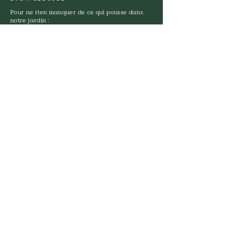
Pour ne rien manquer de ce qui pousse dans
notre jardin :
Prénom
Nom de famille
Email
S'abonner
Mettez-vous au vert ici :
15 Rue de Louillot
64600 ANGLET
05 59 03 73 52