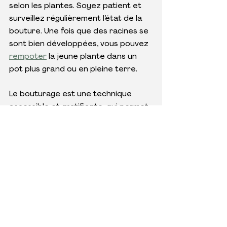
selon les plantes. Soyez patient et 
surveillez régulièrement l’état de la 
bouture. Une fois que des racines se 
sont bien développées, vous pouvez 
rempoter
 la jeune plante dans un 
pot plus grand ou en pleine terre.
Le bouturage est une technique 
accessible et gratifiante, qui permet 
à tous les jardiniers de multiplier 
leurs plantes favorites. En suivant 
ces étapes simples et en réunissant 
les bonnes conditions, vous pouvez 
transformer une bouture en une 
plante vigoureuse et enrichir votre 
jardin de nouvelles pousses.
Chez 
Mendi
, nous sommes 