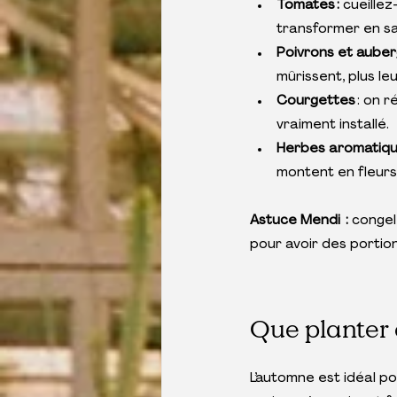
Tomates : 
cueille
transformer en sau
Poivrons et auberg
mûrissent, plus le
Courgettes 
: on r
vraiment installé.
Herbes aromatiq
montent en fleurs.
Astuce Mendi  : 
congel
pour avoir des portions
Que planter 
L’automne est idéal pou