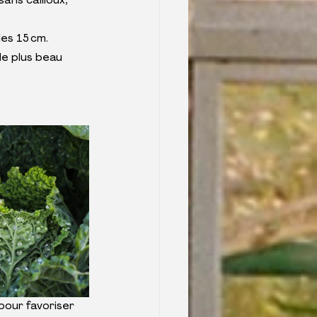
ans cailloux, 
les 15 cm.
e plus beau 
pour favoriser 