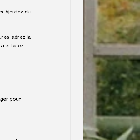
m. Ajoutez du 
ures, aérez la 
s réduisez 
ager pour 