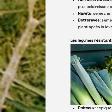
Carottes tardives
puis éclaircissez
Navets 
: semez en 
Betteraves 
: seme
plant après la lev
Les légumes résistant
Poireaux 
: repique