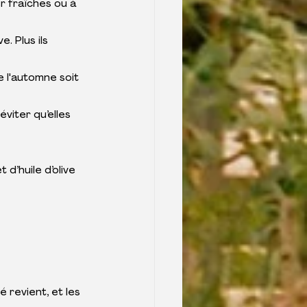
r fraîches ou à 
. Plus ils 
 l'automne soit 
éviter qu’elles 
d’huile d’olive 
é revient, et les 