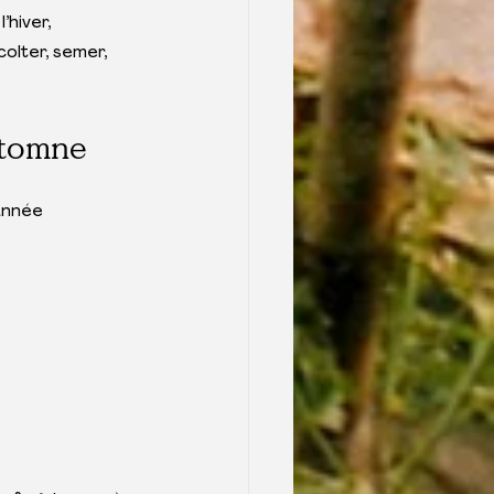
’hiver, 
olter, semer, 
utomne
année 