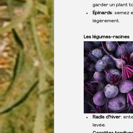
garder un plant to
Épinards 
: semez e
légèrement.
Les légumes-racines
Radis d’hiver 
: ent
levée.