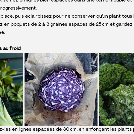
 
: semez en lignes bien espacées dans une terre meuble et s
 progressivement.
place, puis éclaircissez pour ne conserver qu’un plant tous 
z en poquets de 2 à 3 graines espacés de 25 cm et gardez l
ée.
s au froid
z-les en lignes espacées de 30 cm, en enfonçant les plants 