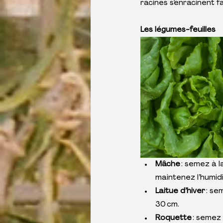
racines s’enracinent f
Les légumes-feuilles
Mâche 
: semez à 
maintenez l’humidi
Laitue d’hiver
 : s
30 cm.
Roquette 
: semez 