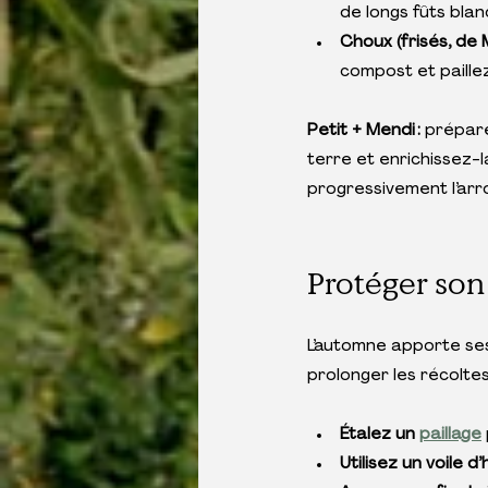
de longs fûts blan
Choux (frisés, de M
compost et paillez
Petit + Mendi : 
prépare
terre et enrichissez-
progressivement l’arr
Protéger son
L’automne apporte ses
prolonger les récoltes
Étalez un 
paillage
Utilisez un voile d